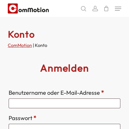
Skip
Menu
to
search
account
main
content
Konto
ComMotion
|
Konto
Anmelden
Erforderli
Benutzername oder E-Mail-Adresse
*
Erforderlich
Passwort
*