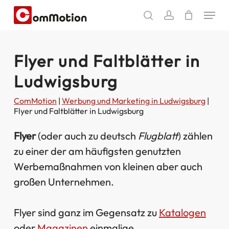
Skip
Menu
to
search
account
main
content
Flyer und Faltblätter in
Ludwigsburg
ComMotion
|
Werbung und Marketing in Ludwigsburg
|
Flyer und Faltblätter in Ludwigsburg
Flyer
(oder auch zu deutsch
Flugblatt
) zählen
zu einer der am häufigsten genutzten
Werbemaßnahmen von kleinen aber auch
großen Unternehmen.
Flyer sind ganz im Gegensatz zu
Katalogen
oder
Magazinen
einmalige