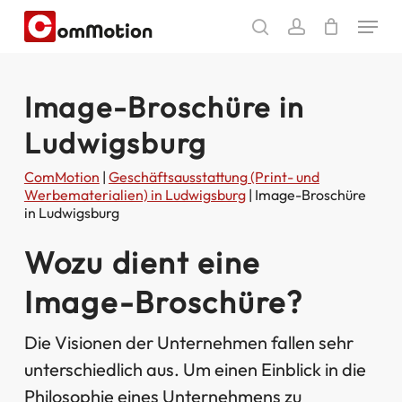
Skip
Menu
to
search
account
main
content
Image-Broschüre in
Ludwigsburg
ComMotion
|
Geschäftsausstattung (Print- und
Werbematerialien) in Ludwigsburg
|
Image-Broschüre
in Ludwigsburg
Wozu dient eine
Image-Broschüre?
Die Visionen der Unternehmen fallen sehr
unterschiedlich aus. Um einen Einblick in die
Philosophie eines Unternehmens zu