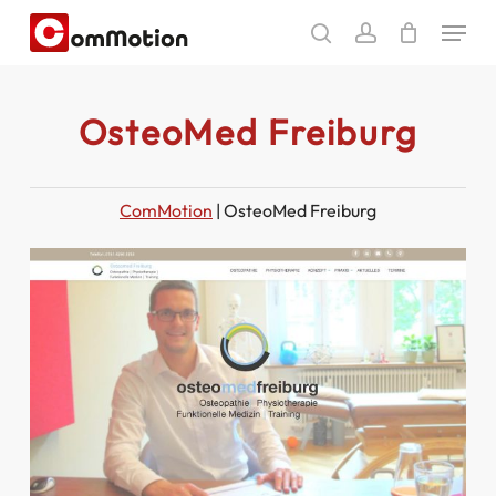
Skip
Menu
to
search
account
main
content
OsteoMed Freiburg
ComMotion
|
OsteoMed Freiburg