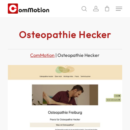
Skip
Menu
to
search
account
main
content
Osteopathie Hecker
ComMotion
|
Osteopathie Hecker