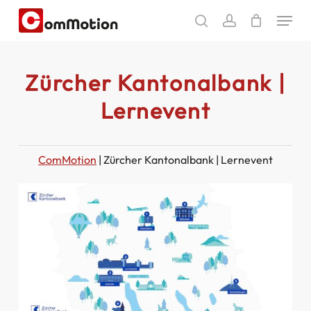
Skip
Menu
to
search
account
main
content
Zürcher Kantonalbank |
Lernevent
ComMotion
|
Zürcher Kantonalbank | Lernevent