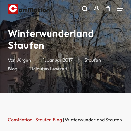
Skip
Menu
to
search
account
main
content
Winterwunderland
Staufen
Von
Jürgen
1. Januar 2017
Staufen
Blog
1 Minuten Lesezeit
ComMotion
|
Staufen Blog
|
Winterwunderland Staufen