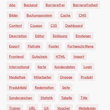
Abo
Backend
Barrierefrei
Barrierefreiheit
Bilder
Buchungssystem
Cache
CMS
Content
Coupon
CSS
Dashboard
Description
Editor
Einlösung
Einsteiger
Export
Flatrate
Footer
Fortgeschrittene
Frontend
Gutschein
HTML
Import
International
Karte
Kundendaten
Login
Mediathek
Mitarbeiter
Onpage
Produkt
Produktbild
Redemption
Seite
Sonderzeichen
Statistik
Tabelle
Title
Trainer
URL
UX
Voucher
Webdesign