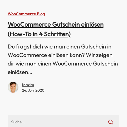
WooCommerce
Gutschein
WooCommerce Blog
einlösen
WooCommerce Gutschein einlösen
(How-
(How-To in 4 Schritten)
To
in
Du fragst dich wie man einen Gutschein in
4
WooCommerce einlösen kann? Wir zeigen
Schritten)
dir wie man einen WooCommerce Gutschein
einlösen…
Maxim
24. Juni 2020