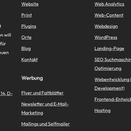
Website
Web Analytics
Print
Web-Content
t
Plugins
Webdesign
 will
Orte
WordPress
 für
Blog
Landing-Page
euen
Kontakt
SEO Suchmaschi
Optimierung
Werbung
Webentwicklung
Development)
Flyer und Faltblätter
14, D-
Frontend-Entwic
Newsletter und E-Mail-
Hosting
Marketing
Mailings und Selfmailer