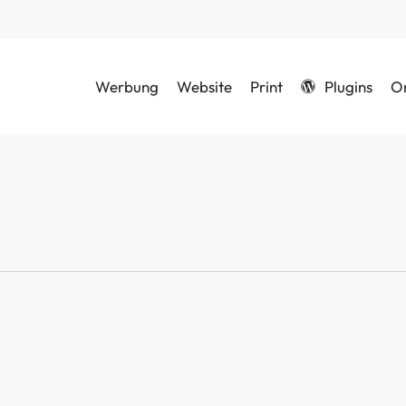
Werbung
Website
Print
Plugins
O
Schließen
erce
mmerce Blog
ommerce Gutschein einlösen (How-To in 4